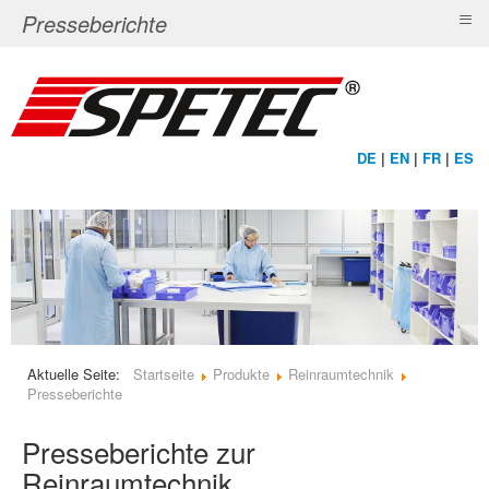
≡
Presseberichte
DE
|
EN
|
FR
|
ES
Aktuelle Seite:
Startseite
Produkte
Reinraumtechnik
Presseberichte
Presseberichte zur
Reinraumtechnik