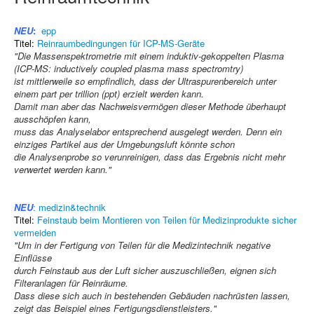
NEU
:
epp
Titel:
Reinraumbedingungen für ICP-MS-Geräte
"Die Massenspektrometrie mit einem induktiv-gekoppelten Plasma
(ICP-MS: inductively coupled plasma mass spectromtry)
ist mittlerweile so empfindlich, dass der Ultraspurenbereich unter
einem part per trillion (ppt) erzielt werden kann.
Damit man aber das Nachweisvermögen dieser Methode überhaupt
ausschöpfen kann,
muss das Analyselabor entsprechend ausgelegt werden. Denn ein
einziges Partikel aus der Umgebungsluft könnte schon
die Analysenprobe so verunreinigen, dass das Ergebnis nicht mehr
verwertet werden kann."
NEU
:
medizin&technik
Titel:
Feinstaub beim Montieren von Teilen für Medizinprodukte sicher
vermeiden
"Um in der Fertigung von Teilen für die Medizintechnik negative
Einflüsse
durch Feinstaub aus der Luft sicher auszuschließen, eignen sich
Filteranlagen für Reinräume.
Dass diese sich auch in bestehenden Gebäuden nachrüsten lassen,
zeigt das Beispiel eines Fertigungsdienstleisters."