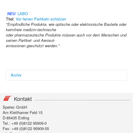
NEU
:
LABO
Titel:
Vor feinen Partikeln schützen
"Empfindliche Produkte, wie optische oder elektronische Bauteile oder
keimfreie medizin-technische
oder pharmazeutische Produkte müssen auch vor dem Menschen und
seinen Partikel- und Aerosol-
emissionen geschützt werden."
Archiv
Mikroproduktion, Ausga
be
Titel:
(K)eine unsichtbare Bedrohung
Kontakt
"Nicht nur auf uns Mesnchen, sondern auch auf
mikroelektronische Produkte hat Feinstaub negative
Spetec GmbH
Auswirkungen.
Am Kletthamer Feld 15
Verschiedene technische Möglichkeiten, eingebunden in ein
D-85435 Erding
Gesamtkonzept, sorgen dafür, dass die Funktion
Tel.: +49 (0)8122 95909-0
des Produkts nicht beeinträtchtigt wird."
Fax: +49 (0)8122 95909-55