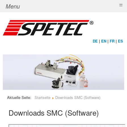
≡
Menu
DE
|
EN
|
FR
|
ES
Aktuelle Seite:
Startseite
Downloads SMC (Software)
Downloads SMC (Software)