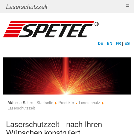
≡
Laserschutzzelt
DE
|
EN
|
FR
|
ES
Aktuelle Seite:
Startseite
Produkte
Laserschutz
Laserschutzzelt
Laserschutzzelt - nach Ihren
Wünschen konstruiert