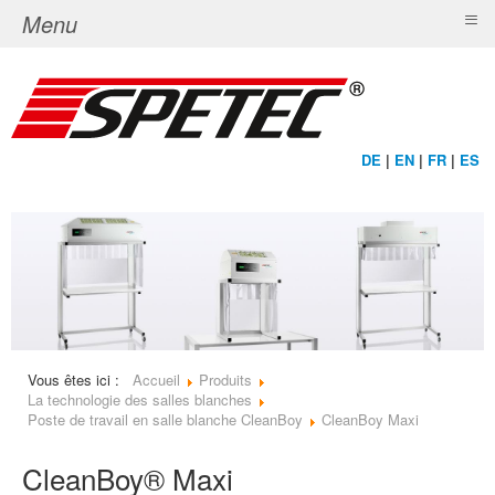
≡
Menu
DE
|
EN
|
FR
|
ES
Vous êtes ici :
Accueil
Produits
La technologie des salles blanches
Poste de travail en salle blanche CleanBoy
CleanBoy Maxi
CleanBoy® Maxi