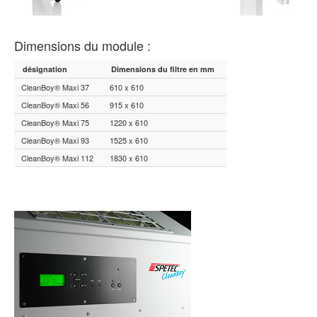
Dimensions du module :
désignation
Dimensions du filtre en mm
CleanBoy® Maxi 37
610 x 610
CleanBoy® Maxi 56
915 x 610
CleanBoy® Maxi 75
1220 x 610
CleanBoy® Maxi 93
1525 x 610
CleanBoy® Maxi 112
1830 x 610